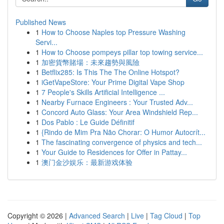
Published News
1
How to Choose Naples top Pressure Washing
Servi...
1
How to Choose pompeys pillar top towing service...
1
加密貨幣賭場：未來趨勢與風險
1
Betflix285: Is This The The Online Hotspot?
1
iGetVapeStore: Your Prime Digital Vape Shop
1
7 People's Skills Artificial Intelligence ...
1
Nearby Furnace Engineers : Your Trusted Adv...
1
Concord Auto Glass: Your Area Windshield Rep...
1
Dos Pablo : Le Guide Définitif
1
{Rindo de Mim Pra Não Chorar: O Humor Autocrít...
1
The fascinating convergence of physics and tech...
1
Your Guide to Residences for Offer in Pattay...
1
澳门金沙娱乐：最新游戏体验
Copyright © 2026 |
Advanced Search
|
Live
|
Tag Cloud
|
Top