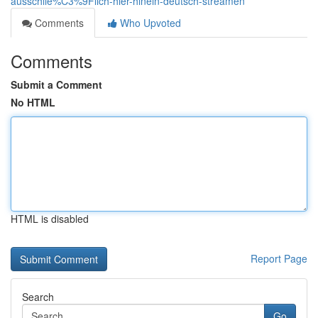
ausschlie%C3%9Flich-hier-hinein-deutsch-streamen
Comments
Who Upvoted
Comments
Submit a Comment
No HTML
HTML is disabled
Report Page
Search
Go