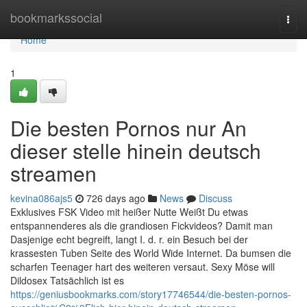
Home
bookmarkssocial
Togg
navi
Home
1
Die besten Pornos nur An
dieser stelle hinein deutsch
streamen
kevina086ajs5
726 days ago
News
Discuss
Exklusives FSK Video mit heißer Nutte Weißt Du etwas
entspannenderes als die grandiosen Fickvideos? Damit man
Dasjenige echt begreift, langt I. d. r. ein Besuch bei der
krassesten Tuben Seite des World Wide Internet. Da bumsen die
scharfen Teenager hart des weiteren versaut. Sexy Möse will
Dildosex Tatsächlich ist es
https://geniusbookmarks.com/story17746544/die-besten-pornos-