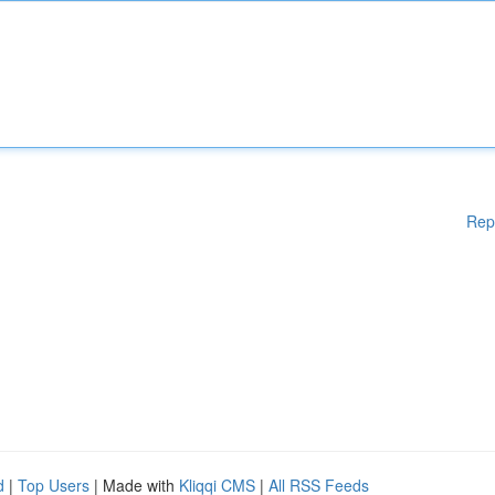
Rep
d
|
Top Users
| Made with
Kliqqi CMS
|
All RSS Feeds