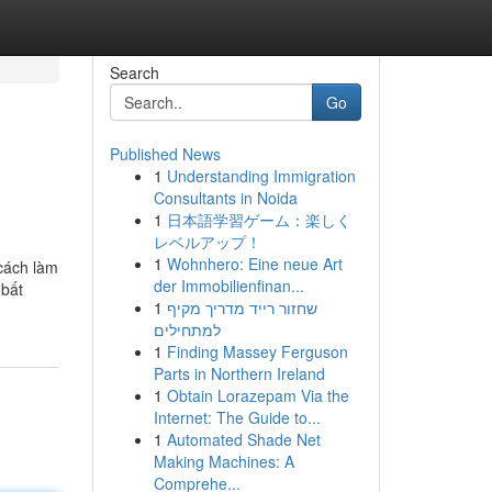
Search
Go
Published News
1
Understanding Immigration
Consultants in Noida
1
日本語学習ゲーム：楽しく
レベルアップ！
1
Wohnhero: Eine neue Art
cách làm
der Immobilienfinan...
?bất
1
שחזור רייד מדריך מקיף
למתחילים
1
Finding Massey Ferguson
Parts in Northern Ireland
1
Obtain Lorazepam Via the
Internet: The Guide to...
1
Automated Shade Net
Making Machines: A
Comprehe...