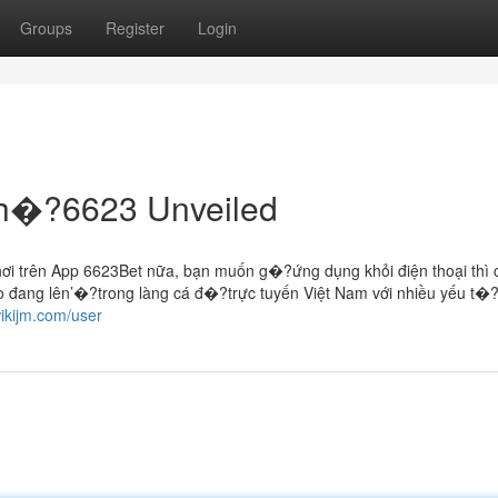
Groups
Register
Login
ch�?6623 Unveiled
i trên App 6623Bet nữa, bạn muốn g�?ứng dụng khỏi điện thoại thì 
ao đang lên’�?trong làng cá đ�?trực tuyến Việt Nam với nhiều yếu t�
ikijm.com/user