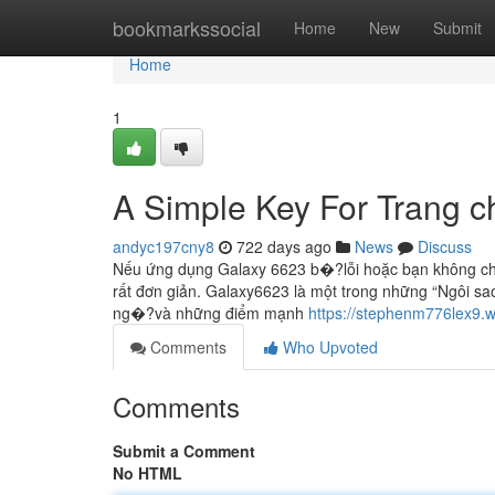
Home
bookmarkssocial
Home
New
Submit
Home
1
A Simple Key For Trang 
andyc197cny8
722 days ago
News
Discuss
Nếu ứng dụng Galaxy 6623 b�?lỗi hoặc bạn không chơ
rất đơn giản. Galaxy6623 là một trong những “Ngôi s
ng�?và những điểm mạnh
https://stephenm776lex9.w
Comments
Who Upvoted
Comments
Submit a Comment
No HTML