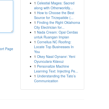
1
Celestial Mages: Sacred
along with Otherworldly...
1
How to Choose the Best
Source for Tirzepatide (...
1
Finding the Right Oklahoma
City Electrician for...
1
Nada Cream: Opsi Cerdas
untuk Ruangan Impian
1
Cornelius NC Roofing:
Locate Top Businesses In
ort Page
You
1
Okey Nasıl Oynanır: Yeni
Oyunculara Kılavuz
1
Personalize Machine
Learning Text: Injecting Pe...
1
Understanding the Tato’s
Communication