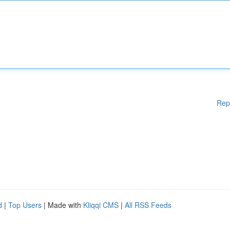
Rep
d
|
Top Users
| Made with
Kliqqi CMS
|
All RSS Feeds