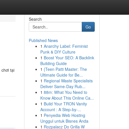
Search
Go
Published News
1
Anarchy Label: Feminist
Punk & DIY Culture
1
Boost Your SEO: A Backlink
Building Guide
1
{Teen Patti Master: The
chơi tại
Ultimate Guide for Be...
1
Regional Waste Specialists
Deliver Same-Day Rub...
1
88m: What You Need to
Know About This Online Ca...
1
Build Your TRON Vanity
Account : A Step-by-...
1
Penyedia Web Hosting
Unggul untuk Bisnes Anda
1
Rozpalacz Do Grilla W