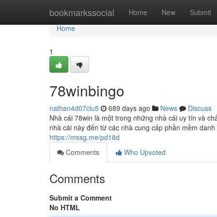
Home
bookmarkssocial
Home
New
Submit
Home
1
78winbingo
nathan4d07clu5
689 days ago
News
Discuss
Nhà cái 78win là một trong những nhà cái uy tín và chấ
nhà cái này đến từ các nhà cung cấp phần mềm danh ti
https://mssg.me/pd18d
Comments
Who Upvoted
Comments
Submit a Comment
No HTML