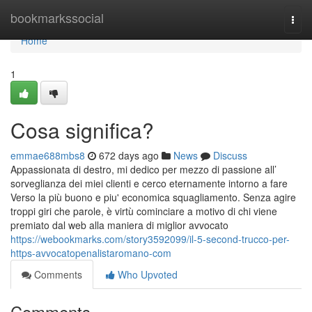
Home
bookmarkssocial
Togg
navi
Home
1
Cosa significa?
emmae688mbs8
672 days ago
News
Discuss
Appassionata di destro, mi dedico per mezzo di passione all’
sorveglianza dei miei clienti e cerco eternamente intorno a fare
Verso la più buono e piu' economica squagliamento. Senza agire
troppi giri che parole, è virtù cominciare a motivo di chi viene
premiato dal web alla maniera di miglior avvocato
https://webookmarks.com/story3592099/il-5-second-trucco-per-
https-avvocatopenalistaromano-com
Comments
Who Upvoted
Comments