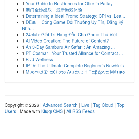
1
Your Guide to Residences for Offer in Pattay...
1
澳门金沙娱乐：最新游戏体验
1
Determining a Ideal Promo Strategy: CPI vs. Lea...
1
DE88 – Cổng Game Đổi Thưởng Uy Tín, Đăng Ký
Nha...
1
24club: Giải Trí Hàng Đầu Cho Game Thủ Việt
1
AI Video Creation: The Future of Content?
1
An 3-Day Samburu Air Safari : An Amazing ...
1
PT Cosmar : Your Trusted Alliance for Contract ...
1
Blvd Wellness
1
IPTV: The Ultimate Complete Beginner’s Newbie’s...
1
Μυστικό Σπαθί στο Λιμάνι: Η Ταβέρνα Μύτικα
Copyright © 2026 |
Advanced Search
|
Live
|
Tag Cloud
|
Top
Users
| Made with
Kliqqi CMS
|
All RSS Feeds