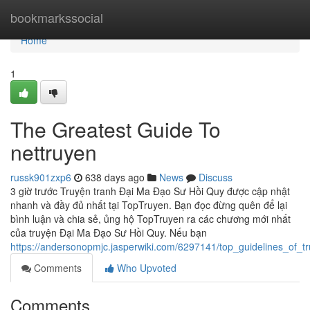
Home
bookmarkssocial
Home
1
The Greatest Guide To
nettruyen
russk901zxp6
638 days ago
News
Discuss
3 giờ trước Truyện tranh Đại Ma Đạo Sư Hồi Quy được cập nhật
nhanh và đầy đủ nhất tại TopTruyen. Bạn đọc đừng quên để lại
bình luận và chia sẻ, ủng hộ TopTruyen ra các chương mới nhất
của truyện Đại Ma Đạo Sư Hồi Quy. Nếu bạn
https://andersonopmjc.jasperwiki.com/6297141/top_guidelines_of_t
Comments
Who Upvoted
Comments