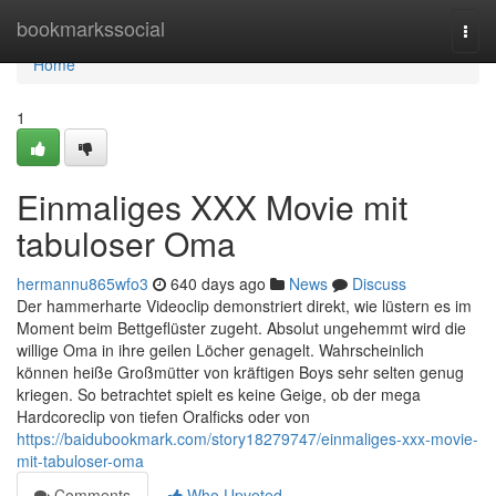
Home
bookmarkssocial
Togg
navi
Home
1
Einmaliges XXX Movie mit
tabuloser Oma
hermannu865wfo3
640 days ago
News
Discuss
Der hammerharte Videoclip demonstriert direkt, wie lüstern es im
Moment beim Bettgeflüster zugeht. Absolut ungehemmt wird die
willige Oma in ihre geilen Löcher genagelt. Wahrscheinlich
können heiße Großmütter von kräftigen Boys sehr selten genug
kriegen. So betrachtet spielt es keine Geige, ob der mega
Hardcoreclip von tiefen Oralficks oder von
https://baidubookmark.com/story18279747/einmaliges-xxx-movie-
mit-tabuloser-oma
Comments
Who Upvoted