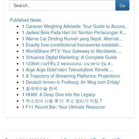
Go
Published News
1
Caravan Weighing Adelaide: Your Guide to Accura...
1
Jadwal Bola Pada Hari Ini: Nonton Pertarungan K...
1
Warna Cat Dinding Rumah yang Sejuk: Alternat...
1
Exactly how constitutional frameworks establish...
1
WorldShare IPTV: Your Gateway to Worldwide ...
1
Virtuance Digital Marketing: A Complete Guide
1
123bet เวอร์ชั่น 2 ทดลองเล่น: แนวทาง รุ่น ส...
1
Arge Arge Ekibi'nden Teknolojilere Yönelik ...
1
A Trajectory of Streaming Platforms: Projections
1
Deutsch lernen in Freiburg: Ihr Weg zum Erfolg!
1
질색제수술 한국
1
HH88: A Deep Dive into the Legacy
1
주소모아 사용 후기: 주소 정리가 마침 ?
1
F11 Round Bar: Your Ultimate Resource