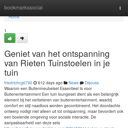
Home
bookmarkssocial
Togg
navi
Home
1
Geniet van het ontspanning
van Rieten Tuinstoelen in je
tuin
friedrichcg6790
612 days ago
News
Discuss
Waarom een Buitenmeubelset Essentieel Is voor
Buitenentertainment Een tuin loungeset dient als een belangrijk
element bij het verbeteren van buitenentertainment, waarbij
comfort en stijl naadloos worden gecombineerd. Het doordachte
ontwerp nodigt niet alleen uit tot ontspanning, maar bevordert ook
een boeiende omgeving voor sociale interactie. De
aanpasbaarheid van deze sets