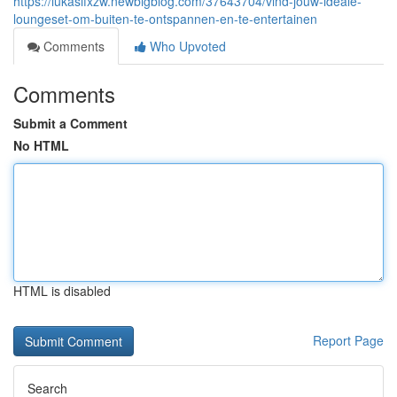
https://lukasifxzw.newbigblog.com/37643704/vind-jouw-ideale-
loungeset-om-buiten-te-ontspannen-en-te-entertainen
Comments
Who Upvoted
Comments
Submit a Comment
No HTML
HTML is disabled
Report Page
Search