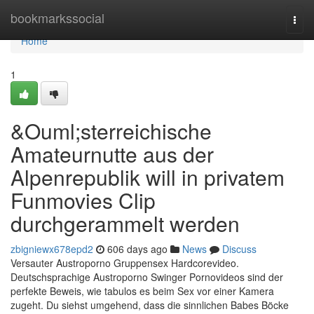
Home
bookmarkssocial
Togg
navi
Home
1
&Ouml;sterreichische
Amateurnutte aus der
Alpenrepublik will in privatem
Funmovies Clip
durchgerammelt werden
zbigniewx678epd2
606 days ago
News
Discuss
Versauter Austroporno Gruppensex Hardcorevideo.
Deutschsprachige Austroporno Swinger Pornovideos sind der
perfekte Beweis, wie tabulos es beim Sex vor einer Kamera
zugeht. Du siehst umgehend, dass die sinnlichen Babes Böcke