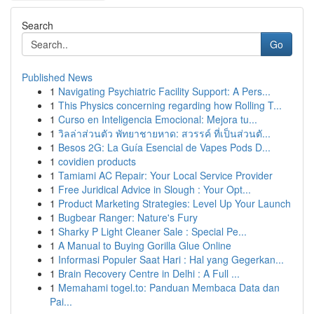
Search
Go
Published News
1
Navigating Psychiatric Facility Support: A Pers...
1
This Physics concerning regarding how Rolling T...
1
Curso en Inteligencia Emocional: Mejora tu...
1
วิลล่าส่วนตัว พัทยาชายหาด: สวรรค์ ที่เป็นส่วนตั...
1
Besos 2G: La Guía Esencial de Vapes Pods D...
1
covidien products
1
Tamiami AC Repair: Your Local Service Provider
1
Free Juridical Advice in Slough : Your Opt...
1
Product Marketing Strategies: Level Up Your Launch
1
Bugbear Ranger: Nature's Fury
1
Sharky P Light Cleaner Sale : Special Pe...
1
A Manual to Buying Gorilla Glue Online
1
Informasi Populer Saat Hari : Hal yang Gegerkan...
1
Brain Recovery Centre in Delhi : A Full ...
1
Memahami togel.to: Panduan Membaca Data dan
Pai...