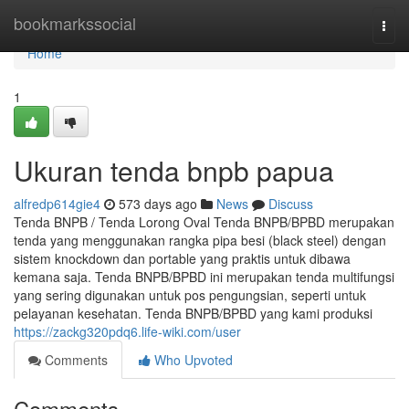
Home
bookmarkssocial
Togg
navi
Home
1
Ukuran tenda bnpb papua
alfredp614gie4
573 days ago
News
Discuss
Tenda BNPB / Tenda Lorong Oval Tenda BNPB/BPBD merupakan
tenda yang menggunakan rangka pipa besi (black steel) dengan
sistem knockdown dan portable yang praktis untuk dibawa
kemana saja. Tenda BNPB/BPBD ini merupakan tenda multifungsi
yang sering digunakan untuk pos pengungsian, seperti untuk
pelayanan kesehatan. Tenda BNPB/BPBD yang kami produksi
https://zackg320pdq6.life-wiki.com/user
Comments
Who Upvoted
Comments