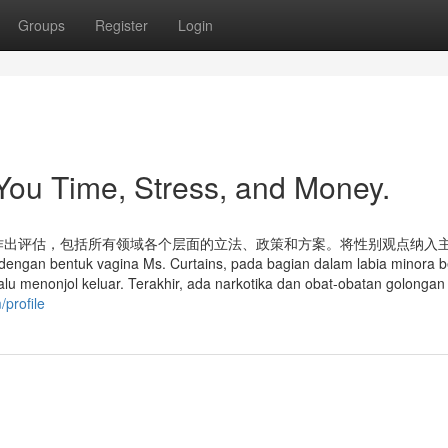
Groups
Register
Login
ou Time, Stress, and Money.
作出评估，包括所有领域各个层面的立法、政策和方案。将性别观点纳入
 vagina Ms. Curtains, pada bagian dalam labia minora b
lalu menonjol keluar. Terakhir, ada narkotika dan obat-obatan golongan
profile