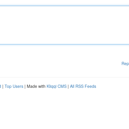
Rep
d
|
Top Users
| Made with
Kliqqi CMS
|
All RSS Feeds