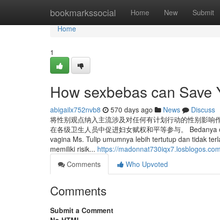
Home
bookmarkssocial
Home
New
Submit
Home
1
How sexbebas can Save Y
abigailx752nvb8
570 days ago
News
Discuss
将性别观点纳入主流涉及对任何有计划行动的性别影响
在各级卫生人员中促进妇女赋权和平等参与。 Bedanya dengan bentuk
vagina Ms. Tulip umumnya lebih tertutup dan tidak ter
memiliki risik...
https://madonnat730iqx7.losblogos.com/
Comments
Who Upvoted
Comments
Submit a Comment