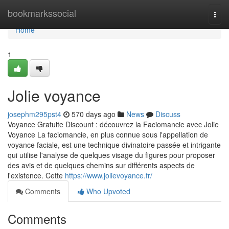
Home
bookmarkssocial
Togg
navi
Home
1
Jolie voyance
josephm295pst4
570 days ago
News
Discuss
Voyance Gratuite Discount : découvrez la Faciomancie avec Jolie
Voyance La faciomancie, en plus connue sous l'appellation de
voyance faciale, est une technique divinatoire passée et intrigante
qui utilise l'analyse de quelques visage du figures pour proposer
des avis et de quelques chemins sur différents aspects de
l'existence. Cette
https://www.jolievoyance.fr/
Comments
Who Upvoted
Comments