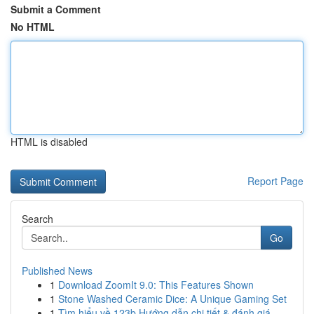
Submit a Comment
No HTML
HTML is disabled
Report Page
Search
Go
Published News
1
Download ZoomIt 9.0: This Features Shown
1
Stone Washed Ceramic Dice: A Unique Gaming Set
1
Tìm hiểu về 123b Hướng dẫn chi tiết & đánh giá