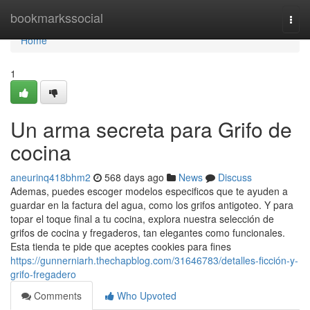
Home
bookmarkssocial
Togg
navi
Home
1
Un arma secreta para Grifo de
cocina
aneurinq418bhm2
568 days ago
News
Discuss
Ademas, puedes escoger modelos especificos que te ayuden a
guardar en la factura del agua, como los grifos antigoteo. Y para
topar el toque final a tu cocina, explora nuestra selección de
grifos de cocina y fregaderos, tan elegantes como funcionales.
Esta tienda te pide que aceptes cookies para fines
https://gunnerniarh.thechapblog.com/31646783/detalles-ficción-y-
grifo-fregadero
Comments
Who Upvoted