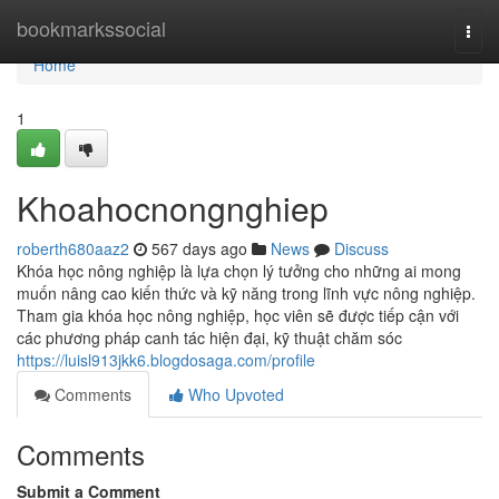
Home
bookmarkssocial
Togg
navi
Home
1
Khoahocnongnghiep
roberth680aaz2
567 days ago
News
Discuss
Khóa học nông nghiệp là lựa chọn lý tưởng cho những ai mong
muốn nâng cao kiến thức và kỹ năng trong lĩnh vực nông nghiệp.
Tham gia khóa học nông nghiệp, học viên sẽ được tiếp cận với
các phương pháp canh tác hiện đại, kỹ thuật chăm sóc
https://luisl913jkk6.blogdosaga.com/profile
Comments
Who Upvoted
Comments
Submit a Comment