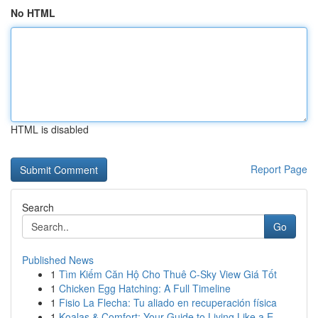
No HTML
HTML is disabled
Report Page
Search
Go
Published News
1
Tìm Kiếm Căn Hộ Cho Thuê C-Sky View Giá Tốt
1
Chicken Egg Hatching: A Full Timeline
1
Fisio La Flecha: Tu aliado en recuperación física
1
Koalas & Comfort: Your Guide to Living Like a E...