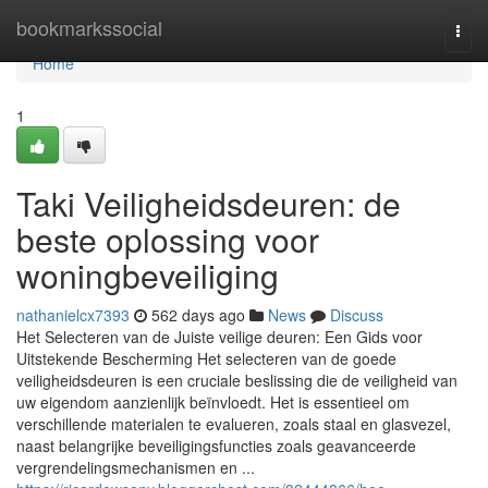
Home
bookmarkssocial
Togg
navi
Home
1
Taki Veiligheidsdeuren: de
beste oplossing voor
woningbeveiliging
nathanielcx7393
562 days ago
News
Discuss
Het Selecteren van de Juiste veilige deuren: Een Gids voor
Uitstekende Bescherming Het selecteren van de goede
veiligheidsdeuren is een cruciale beslissing die de veiligheid van
uw eigendom aanzienlijk beïnvloedt. Het is essentieel om
verschillende materialen te evalueren, zoals staal en glasvezel,
naast belangrijke beveiligingsfuncties zoals geavanceerde
vergrendelingsmechanismen en ...