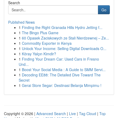
Search
Go
Published News
1
Finding the Right Granada Hills Hydro Jetting f...
1
The Bingo Plus Game
1
60 Opasek Zaciskowych ze Stali Nierdzewnej – Ze...
1
Commodity Exporter in Kenya
1
Unlock Your Income: Selling Digital Downloads O...
1
Köray Yalçın Kimdir?
1
Finding Your Dream Car: Used Cars in Fresno
Und...
1
Boost Your Social Media : A Guide to SMM Servi...
1
Decoding EE88: The Detailed Dive Toward The
Secret
1
Gerai Store Segar: Destinasi Belanja Mimpimu !
Copyright © 2026 |
Advanced Search
|
Live
|
Tag Cloud
|
Top