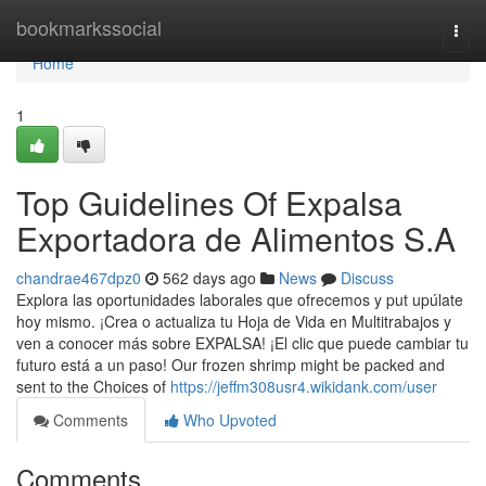
Home
bookmarkssocial
Togg
navi
Home
1
Top Guidelines Of Expalsa
Exportadora de Alimentos S.A
chandrae467dpz0
562 days ago
News
Discuss
Explora las oportunidades laborales que ofrecemos y put upúlate
hoy mismo. ¡Crea o actualiza tu Hoja de Vida en Multitrabajos y
ven a conocer más sobre EXPALSA! ¡El clic que puede cambiar tu
futuro está a un paso! Our frozen shrimp might be packed and
sent to the Choices of
https://jeffm308usr4.wikidank.com/user
Comments
Who Upvoted
Comments