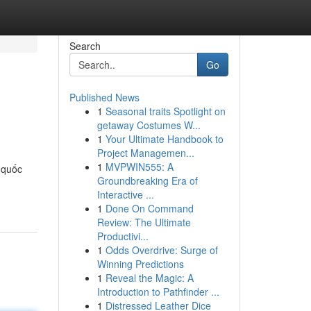
Search
Go
Published News
1
Seasonal traits Spotlight on
getaway Costumes W...
1
Your Ultimate Handbook to
Project Managemen...
1
MVPWIN555: A
 quốc
Groundbreaking Era of
Interactive ...
1
Done On Command
Review: The Ultimate
Productivi...
1
Odds Overdrive: Surge of
Winning Predictions
1
Reveal the Magic: A
Introduction to Pathfinder ...
1
Distressed Leather Dice