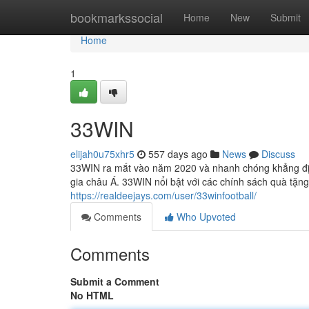
Home
bookmarkssocial
Home
New
Submit
Home
1
33WIN
elijah0u75xhr5
557 days ago
News
Discuss
33WIN ra mắt vào năm 2020 và nhanh chóng khẳng định v
gia châu Á. 33WIN nổi bật với các chính sách quà tặng
https://realdeejays.com/user/33winfootball/
Comments
Who Upvoted
Comments
Submit a Comment
No HTML