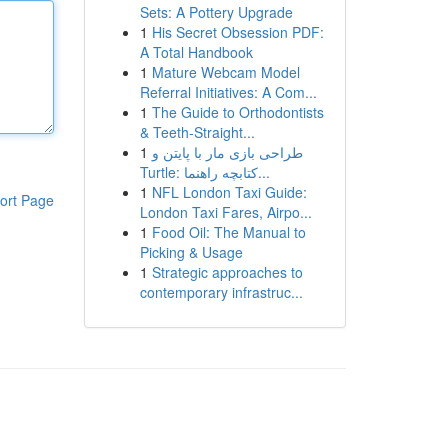
Sets: A Pottery Upgrade
1
His Secret Obsession PDF:
A Total Handbook
1
Mature Webcam Model
Referral Initiatives: A Com...
1
The Guide to Orthodontists
& Teeth-Straight...
1
طراحی بازی مار با پایتن و
Turtle: کتابچه راهنما...
1
NFL London Taxi Guide:
ort Page
London Taxi Fares, Airpo...
1
Food Oil: The Manual to
Picking & Usage
1
Strategic approaches to
contemporary infrastruc...