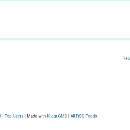
Rep
d
|
Top Users
| Made with
Kliqqi CMS
|
All RSS Feeds