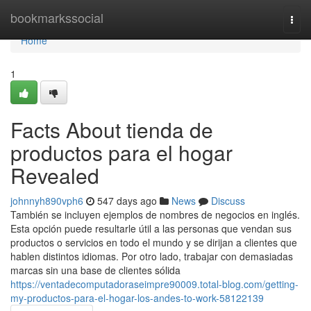
Home
bookmarkssocial
Togg
navi
Home
1
Facts About tienda de
productos para el hogar
Revealed
johnnyh890vph6
547 days ago
News
Discuss
También se incluyen ejemplos de nombres de negocios en inglés.
Esta opción puede resultarle útil a las personas que vendan sus
productos o servicios en todo el mundo y se dirijan a clientes que
hablen distintos idiomas. Por otro lado, trabajar con demasiadas
marcas sin una base de clientes sólida
https://ventadecomputadoraseimpre90009.total-blog.com/getting-
my-productos-para-el-hogar-los-andes-to-work-58122139