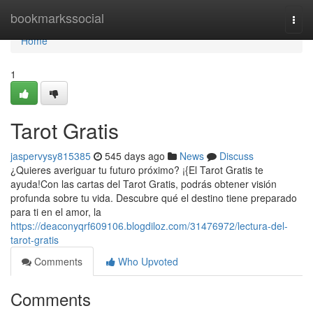
Home
bookmarkssocial
Togg
navi
Home
1
Tarot Gratis
jaspervysy815385
545 days ago
News
Discuss
¿Quieres averiguar tu futuro próximo? ¡{El Tarot Gratis te
ayuda!Con las cartas del Tarot Gratis, podrás obtener visión
profunda sobre tu vida. Descubre qué el destino tiene preparado
para ti en el amor, la
https://deaconyqrf609106.blogdiloz.com/31476972/lectura-del-
tarot-gratis
Comments
Who Upvoted
Comments