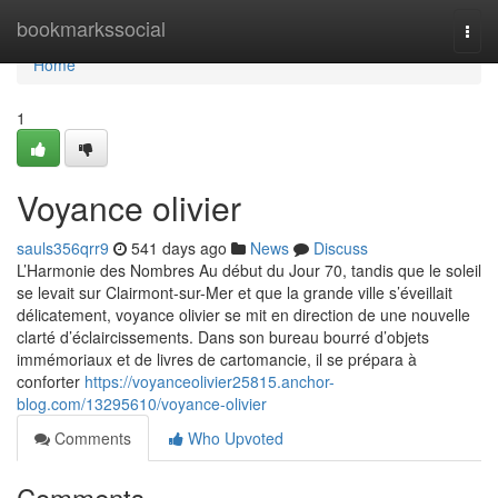
Home
bookmarkssocial
Togg
navi
Home
1
Voyance olivier
sauls356qrr9
541 days ago
News
Discuss
L’Harmonie des Nombres Au début du Jour 70, tandis que le soleil
se levait sur Clairmont-sur-Mer et que la grande ville s’éveillait
délicatement, voyance olivier se mit en direction de une nouvelle
clarté d’éclaircissements. Dans son bureau bourré d’objets
immémoriaux et de livres de cartomancie, il se prépara à
conforter
https://voyanceolivier25815.anchor-
blog.com/13295610/voyance-olivier
Comments
Who Upvoted
Comments