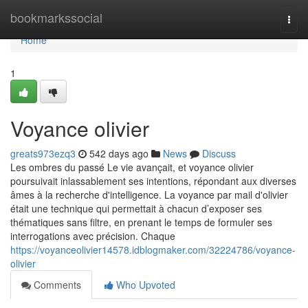
Home
bookmarkssocial
Togg
navi
Home
1
Voyance olivier
greats973ezq3
542 days ago
News
Discuss
Les ombres du passé Le vie avançait, et voyance olivier
poursuivait inlassablement ses intentions, répondant aux diverses
âmes à la recherche d'intelligence. La voyance par mail d'olivier
était une technique qui permettait à chacun d’exposer ses
thématiques sans filtre, en prenant le temps de formuler ses
interrogations avec précision. Chaque
https://voyanceolivier14578.idblogmaker.com/32224786/voyance-
olivier
Comments
Who Upvoted