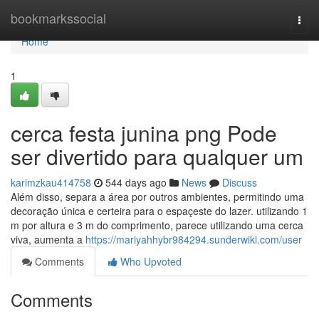
Home
bookmarkssocial
Togg
navi
Home
1
cerca festa junina png Pode
ser divertido para qualquer um
karimzkau414758
544 days ago
News
Discuss
Além disso, separa a área por outros ambientes, permitindo uma
decoração única e certeira para o espaçeste do lazer. utilizando 1
m por altura e 3 m do comprimento, parece utilizando uma cerca
viva, aumenta a
https://mariyahhybr984294.sunderwiki.com/user
Comments
Who Upvoted
Comments