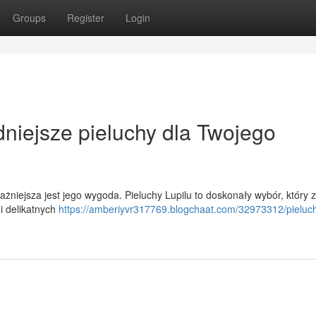
Groups
Register
Login
dniejsze pieluchy dla Twojego
żniejsza jest jego wygoda. Pieluchy Lupilu to doskonały wybór, który 
i delikatnych
https://amberiyvr317769.blogchaat.com/32973312/pieluchy