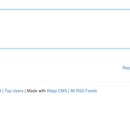
Rep
d
|
Top Users
| Made with
Kliqqi CMS
|
All RSS Feeds