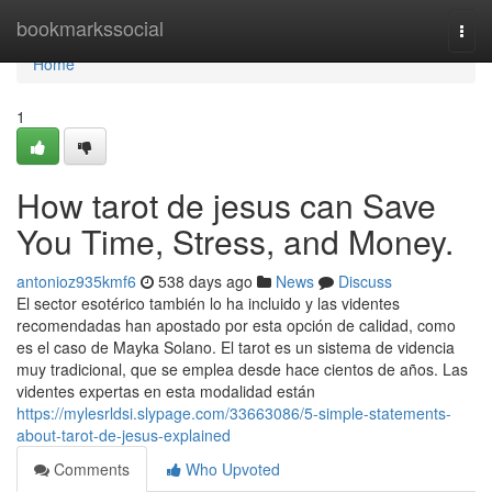
Home
bookmarkssocial
Togg
navi
Home
1
How tarot de jesus can Save
You Time, Stress, and Money.
antonioz935kmf6
538 days ago
News
Discuss
El sector esotérico también lo ha incluido y las videntes
recomendadas han apostado por esta opción de calidad, como
es el caso de Mayka Solano. El tarot es un sistema de videncia
muy tradicional, que se emplea desde hace cientos de años. Las
videntes expertas en esta modalidad están
https://mylesrldsi.slypage.com/33663086/5-simple-statements-
about-tarot-de-jesus-explained
Comments
Who Upvoted