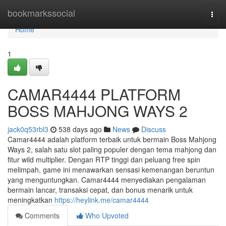
Home
bookmarkssocial
Togg
navi
Home
1
CAMAR4444 PLATFORM
BOSS MAHJONG WAYS 2
jack0q53rbl3
538 days ago
News
Discuss
Camar4444 adalah platform terbaik untuk bermain Boss Mahjong
Ways 2, salah satu slot paling populer dengan tema mahjong dan
fitur wild multiplier. Dengan RTP tinggi dan peluang free spin
melimpah, game ini menawarkan sensasi kemenangan beruntun
yang menguntungkan. Camar4444 menyediakan pengalaman
bermain lancar, transaksi cepat, dan bonus menarik untuk
meningkatkan
https://heylink.me/camar4444
Comments
Who Upvoted