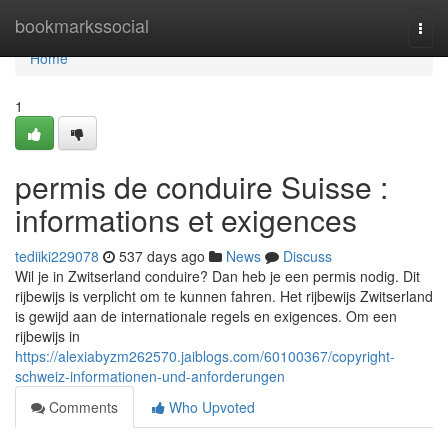
Home
bookmarkssocial
Togg
navi
Home
1
permis de conduire Suisse :
informations et exigences
tediiki229078
537 days ago
News
Discuss
Wil je in Zwitserland conduire? Dan heb je een permis nodig. Dit
rijbewijs is verplicht om te kunnen fahren. Het rijbewijs Zwitserland
is gewijd aan de internationale regels en exigences. Om een
rijbewijs in
https://alexiabyzm262570.jaiblogs.com/60100367/copyright-
schweiz-informationen-und-anforderungen
Comments
Who Upvoted