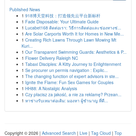
Published News
1
918博天堂科技：打造领先云平台新标杆
1
Fade Disposable: Your Ultimate Guide
1
Lucabet168 ติดต่อเรา: วิธีการติดต่อและช่องทางช่...
1
Are Solar Carports Worth It for Homes in New Me...
1
Creating Rich Lawns Through Lawn Mowing Mt
Kuri...
1
Our Transparent Swimming Guards: Aesthetics & P...
1
Flower Delivery Raleigh NC
1
Tabaxi Disciples: A Kitty Journey to Enlightenment
1
Se procurer un permis navigation : Explic...
1
The changing function of expert advisors in ste...
1
Ignite the Flame: Fun Sex Games for Couples
1
HH88: A Nostalgic Analysis
1
Czy płacisz za jakość, a nie za reklamę? Przean...
1
หาช่างรับเหมาต่อเติม: มองหา ผู้ชำนาญ ที่ดี...
Copyright © 2026 |
Advanced Search
|
Live
|
Tag Cloud
|
Top