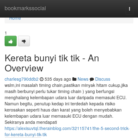
Home
bookmarkssocial
Togg
navi
Home
1
Kereta bunyi tik tik - An
Overview
charlesg790ddb2
535 days ago
News
Discuss
wslm,ini masalah timing chain,pastikan minyak hitam cukup,jika
masih berbunyi perlu tukar timing chain ) yang berfungsi
menghalang kelembapan udara luar daripada memasuki ECU.
Namun begitu, penutup kedap ini terdedah kepada risiko
kerosakan seperti haus dan karat yang boleh menyebabkan
kelembapan udara luar memasuki ECU dengan mudah.
Sekiranya anda mendapati
https://alexisuvtql.therainblog.com/32115741/the-5-second-trick-
for-kereta-bunyi-tik-tik