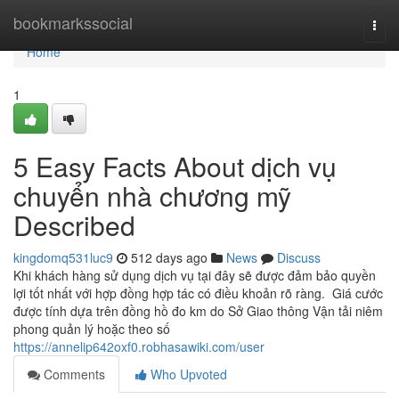
Home
bookmarkssocial
Togg
navi
Home
1
5 Easy Facts About dịch vụ
chuyển nhà chương mỹ
Described
kingdomq531luc9
512 days ago
News
Discuss
Khi khách hàng sử dụng dịch vụ tại đây sẽ được đảm bảo quyền
lợi tốt nhất với hợp đồng hợp tác có điều khoản rõ ràng. Giá cước
được tính dựa trên đồng hồ đo km do Sở Giao thông Vận tải niêm
phong quản lý hoặc theo số
https://annelip642oxf0.robhasawiki.com/user
Comments
Who Upvoted