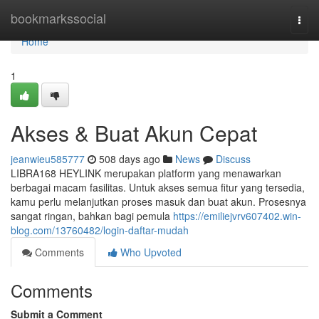
Home
bookmarkssocial
Togg
navi
Home
1
Akses & Buat Akun Cepat
jeanwieu585777
508 days ago
News
Discuss
LIBRA168 HEYLINK merupakan platform yang menawarkan
berbagai macam fasilitas. Untuk akses semua fitur yang tersedia,
kamu perlu melanjutkan proses masuk dan buat akun. Prosesnya
sangat ringan, bahkan bagi pemula
https://emiliejvrv607402.win-
blog.com/13760482/login-daftar-mudah
Comments
Who Upvoted
Comments
Submit a Comment