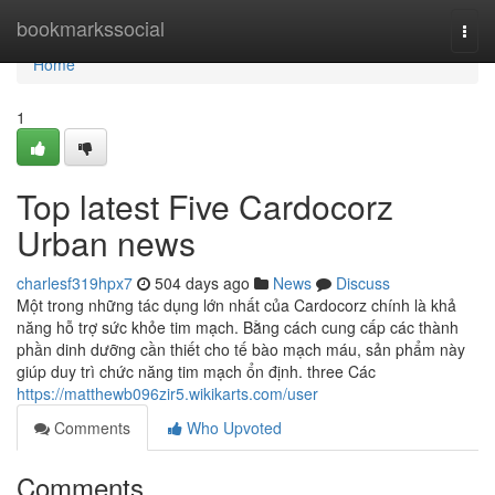
Home
bookmarkssocial
Togg
navi
Home
1
Top latest Five Cardocorz
Urban news
charlesf319hpx7
504 days ago
News
Discuss
Một trong những tác dụng lớn nhất của Cardocorz chính là khả
năng hỗ trợ sức khỏe tim mạch. Bằng cách cung cấp các thành
phần dinh dưỡng cần thiết cho tế bào mạch máu, sản phẩm này
giúp duy trì chức năng tim mạch ổn định. three Các
https://matthewb096zir5.wikikarts.com/user
Comments
Who Upvoted
Comments