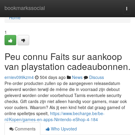
Home
bookmarkssocial
Togg
navi
Home
1
Peu connu Faits sur aankoop
van playstation cadeaubonnen.
erniev099kzm4
504 days ago
News
Discuss
Pre-order producten zullen op de aangegeven releasedatum
geleverd worden terwijl de même die in voorraad zijn debout
geleverd worden onder voorbehoud Tamis eventuele security
checks. Gift cards zijn niet alleen handig voor gamers, maar ook
voor ouders. Waarom? Als jij een kind hebt dat graag gamed of
online spelletjes speelt,
https://www.becharge.be/be-
nl/Kopen/games-en-apps-Nintendo-eShop-4-184
Comments
Who Upvoted