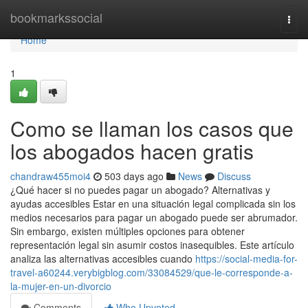
Home
bookmarkssocial
Togg
navi
Home
1
Como se llaman los casos que
los abogados hacen gratis
chandraw455moi4
503 days ago
News
Discuss
¿Qué hacer si no puedes pagar un abogado? Alternativas y
ayudas accesibles Estar en una situación legal complicada sin los
medios necesarios para pagar un abogado puede ser abrumador.
Sin embargo, existen múltiples opciones para obtener
representación legal sin asumir costos inasequibles. Este artículo
analiza las alternativas accesibles cuando
https://social-media-for-
travel-a60244.verybigblog.com/33084529/que-le-corresponde-a-
la-mujer-en-un-divorcio
Comments
Who Upvoted