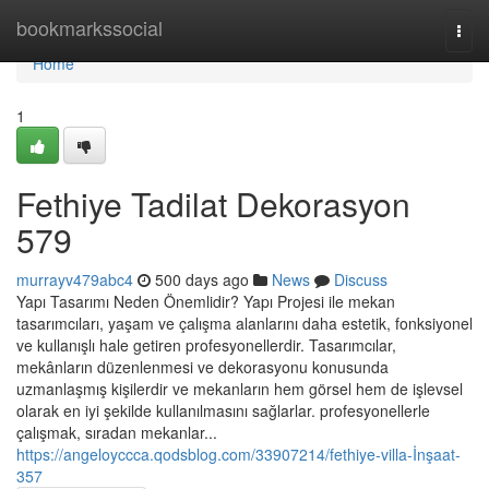
Home
bookmarkssocial
Togg
navi
Home
1
Fethiye Tadilat Dekorasyon
579
murrayv479abc4
500 days ago
News
Discuss
Yapı Tasarımı Neden Önemlidir? Yapı Projesi ile mekan
tasarımcıları, yaşam ve çalışma alanlarını daha estetik, fonksiyonel
ve kullanışlı hale getiren profesyonellerdir. Tasarımcılar,
mekânların düzenlenmesi ve dekorasyonu konusunda
uzmanlaşmış kişilerdir ve mekanların hem görsel hem de işlevsel
olarak en iyi şekilde kullanılmasını sağlarlar. profesyonellerle
çalışmak, sıradan mekanlar...
https://angeloyccca.qodsblog.com/33907214/fethiye-villa-İnşaat-
357