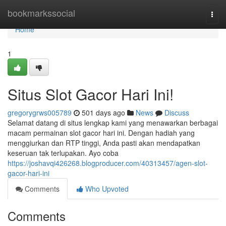
Home
bookmarkssocial
Togg
navi
Home
1
Situs Slot Gacor Hari Ini!
gregorygrws005789
501 days ago
News
Discuss
Selamat datang di situs lengkap kami yang menawarkan berbagai
macam permainan slot gacor hari ini. Dengan hadiah yang
menggiurkan dan RTP tinggi, Anda pasti akan mendapatkan
keseruan tak terlupakan. Ayo coba
https://joshavqi426268.blogproducer.com/40313457/agen-slot-
gacor-hari-ini
Comments
Who Upvoted
Comments