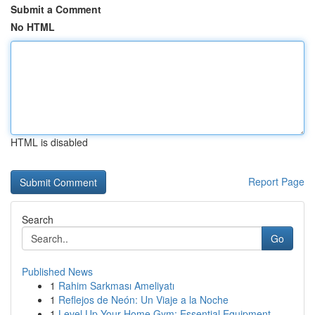
Submit a Comment
No HTML
HTML is disabled
Report Page
Search
Go
Published News
1
Rahim Sarkması Ameliyatı
1
Reflejos de Neón: Un Viaje a la Noche
1
Level Up Your Home Gym: Essential Equipment