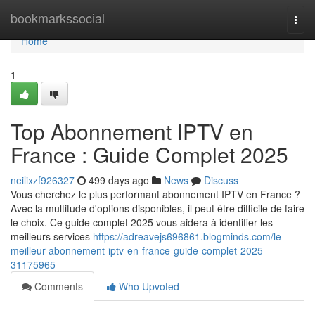
Home
bookmarkssocial
Togg
navi
Home
1
Top Abonnement IPTV en
France : Guide Complet 2025
neilixzf926327
499 days ago
News
Discuss
Vous cherchez le plus performant abonnement IPTV en France ?
Avec la multitude d'options disponibles, il peut être difficile de faire
le choix. Ce guide complet 2025 vous aidera à identifier les
meilleurs services
https://adreavejs696861.blogminds.com/le-
meilleur-abonnement-iptv-en-france-guide-complet-2025-
31175965
Comments
Who Upvoted