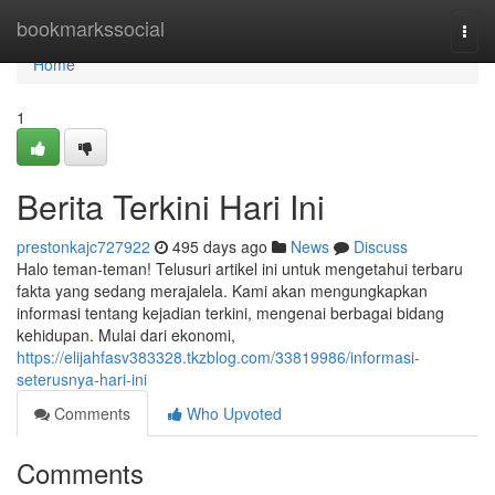
Home
bookmarkssocial
Togg
navi
Home
1
Berita Terkini Hari Ini
prestonkajc727922
495 days ago
News
Discuss
Halo teman-teman! Telusuri artikel ini untuk mengetahui terbaru
fakta yang sedang merajalela. Kami akan mengungkapkan
informasi tentang kejadian terkini, mengenai berbagai bidang
kehidupan. Mulai dari ekonomi,
https://elijahfasv383328.tkzblog.com/33819986/informasi-
seterusnya-hari-ini
Comments
Who Upvoted
Comments