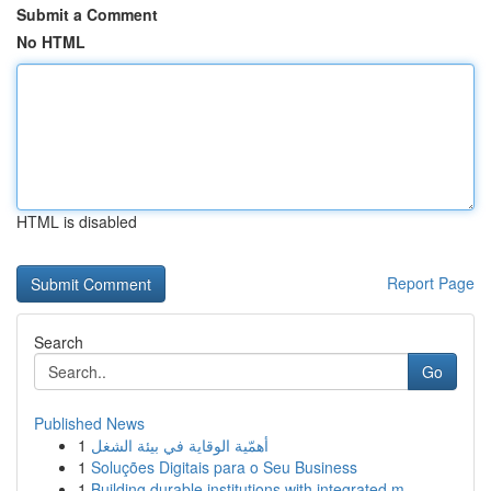
Submit a Comment
No HTML
HTML is disabled
Report Page
Search
Go
Published News
1
أهمّية الوقاية في بيئة الشغل
1
Soluções Digitais para o Seu Business
1
Building durable institutions with integrated m...