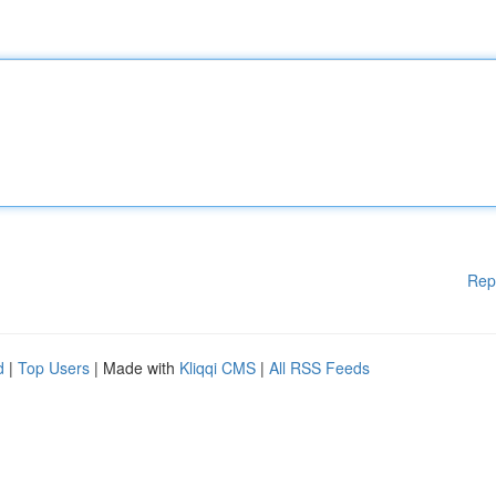
Rep
d
|
Top Users
| Made with
Kliqqi CMS
|
All RSS Feeds