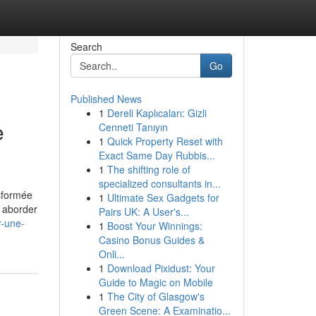
Search
Go
Published News
1
Dereli Kaplıcaları: Gizli
e
Cenneti Tanıyın
1
Quick Property Reset with
Exact Same Day Rubbis...
1
The shifting role of
specialized consultants in...
nsformée
1
Ultimate Sex Gadgets for
s aborder
Pairs UK: A User's...
r-une-
1
Boost Your Winnings:
Casino Bonus Guides &
Onli...
1
Download Pixidust: Your
Guide to Magic on Mobile
1
The City of Glasgow's
Green Scene: A Examinatio...