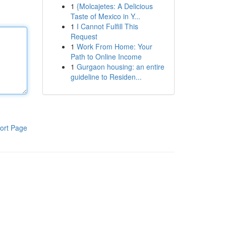
1
{Molcajetes: A Delicious
Taste of Mexico in Y...
1
I Cannot Fulfill This
Request
1
Work From Home: Your
Path to Online Income
1
Gurgaon housing: an entire
guideline to Residen...
ort Page