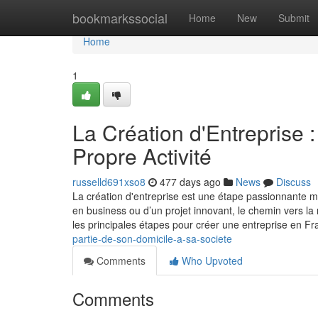
Home
bookmarkssocial
Home
New
Submit
Home
1
La Création d'Entreprise 
Propre Activité
russelld691xso8
477 days ago
News
Discuss
La création d'entreprise est une étape passionnante m
en business ou d’un projet innovant, le chemin vers l
les principales étapes pour créer une entreprise en Fr
partie-de-son-domicile-a-sa-societe
Comments
Who Upvoted
Comments