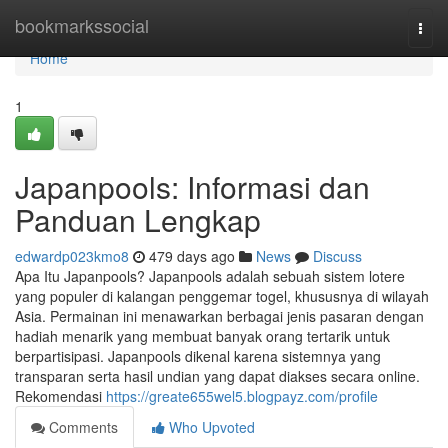
Home
bookmarkssocial
Togg
navi
Home
1
Japanpools: Informasi dan
Panduan Lengkap
edwardp023kmo8
479 days ago
News
Discuss
Apa Itu Japanpools? Japanpools adalah sebuah sistem lotere
yang populer di kalangan penggemar togel, khususnya di wilayah
Asia. Permainan ini menawarkan berbagai jenis pasaran dengan
hadiah menarik yang membuat banyak orang tertarik untuk
berpartisipasi. Japanpools dikenal karena sistemnya yang
transparan serta hasil undian yang dapat diakses secara online.
Rekomendasi
https://greate655wel5.blogpayz.com/profile
Comments
Who Upvoted