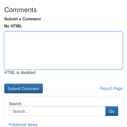
Comments
Submit a Comment
No HTML
HTML is disabled
Report Page
Search
Go
Published News