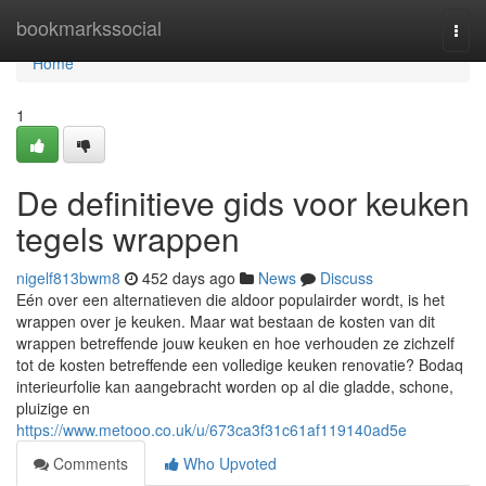
Home
bookmarkssocial
Togg
navi
Home
1
De definitieve gids voor keuken
tegels wrappen
nigelf813bwm8
452 days ago
News
Discuss
Eén over een alternatieven die aldoor populairder wordt, is het
wrappen over je keuken. Maar wat bestaan de kosten van dit
wrappen betreffende jouw keuken en hoe verhouden ze zichzelf
tot de kosten betreffende een volledige keuken renovatie? Bodaq
interieurfolie kan aangebracht worden op al die gladde, schone,
pluizige en
https://www.metooo.co.uk/u/673ca3f31c61af119140ad5e
Comments
Who Upvoted