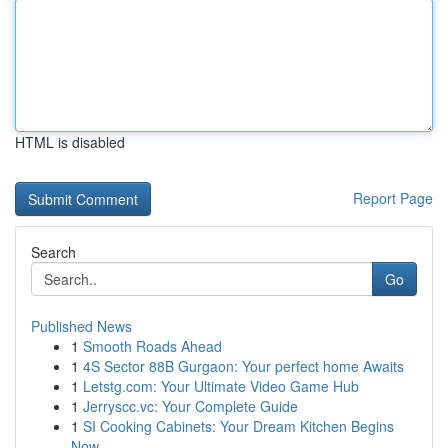
HTML is disabled
Report Page
Search
Go
Published News
1
Smooth Roads Ahead
1
4S Sector 88B Gurgaon: Your perfect home Awaits
1
Letstg.com: Your Ultimate Video Game Hub
1
Jerryscc.vc: Your Complete Guide
1
SI Cooking Cabinets: Your Dream Kitchen Begins
Now