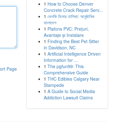
1
How to Choose Denver
Concrete Crack Repair Serv...
1
ভেলকি ডিলার তালিকা: আনুষ্ঠানিক
বাংলাদেশ
1
Plafons PVC: Prețuri,
Avantaje și Instalare
1
Finding the Best Pet Sitter
in Davidson, NC
1
Artificial Intelligence Driven
Information for ...
1
The pgfun99: This
ort Page
Comprehensive Guide
1
THC Edibles Calgary Near
Stampede
1
A Guide to Social Media
Addiction Lawsuit Claims