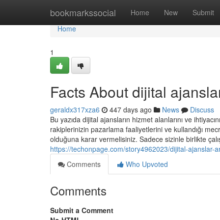
Home
bookmarkssocial
Home
New
Submit
Home
1
Facts About dijital ajansl
geraldx317xza6
447 days ago
News
Discuss
Bu yazıda dijital ajansların hizmet alanlarını ve ihtiya
rakiplerinizin pazarlama faaliyetlerini ve kullandığı mecr
olduğuna karar vermelisiniz. Sadece sizinle birlikte çal
https://techonpage.com/story4962023/dijital-ajanslar-
Comments
Who Upvoted
Comments
Submit a Comment