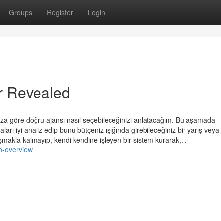
Groups
Register
Login
ar Revealed
cınıza göre doğru ajansı nasıl seçebileceğinizi anlatacağım. Bu aşamada
aları iyi analiz edip bunu bütçeniz ışığında girebileceğiniz bir yarış veya 
ışmakla kalmayıp, kendi kendine işleyen bir sistem kurarak,...
an-overview