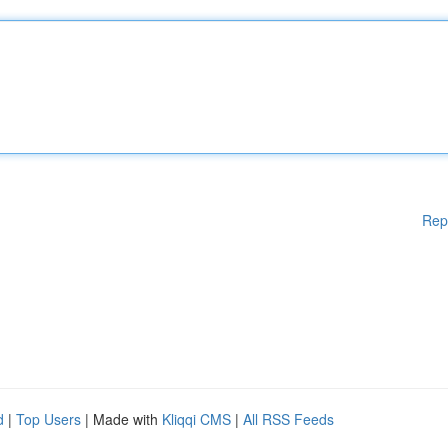
Rep
d
|
Top Users
| Made with
Kliqqi CMS
|
All RSS Feeds