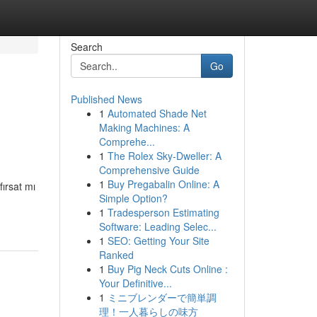
Search
Go
Published News
1
Automated Shade Net
Making Machines: A
Comprehe...
1
The Rolex Sky-Dweller: A
Comprehensive Guide
1
Buy Pregabalin Online: A
fırsat mı
Simple Option?
1
Tradesperson Estimating
Software: Leading Selec...
1
SEO: Getting Your Site
Ranked
1
Buy Pig Neck Cuts Online :
Your Definitive...
1
ミニブレンダーで簡単調
理！一人暮らしの味方