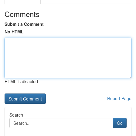
Comments
Submit a Comment
No HTML
HTML is disabled
Report Page
Search
Go