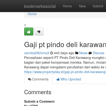
Home
bookmarkssocial
Home
New
Submit
Home
1
Gaji pt pindo deli karaw
carolea582xma3
443 days ago
News
Discuss
Perusahaan seperti PT Pindo Deli Karawang mungkin 
bagian dari paket kompensasi mereka. Namun, rincian s
Karawang dapat mengalami perubahan dari waktu ke wa
https://www.propertyday.id/gaji-pt-pindo-deli-karawang
Comments
Who Upvoted
Comments
Submit a Comment