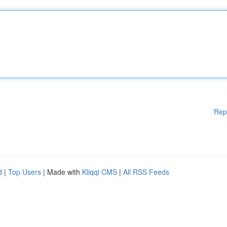
Rep
d
|
Top Users
| Made with
Kliqqi CMS
|
All RSS Feeds