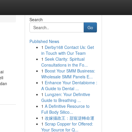
Search
Go
Published News
1
Derby168 Contact Us: Get
in Touch with Our Team
1
Seek Clarity: Spiritual
Consultations in the Fo...
1
Boost Your SMM Business:
ai
Wholesale SMM Panels E...
li
1
Enhance Your Dentabiome :
 dan
A Guide to Dental ...
1
Lungzen: Your Definitive
Guide to Breathing ...
1
A Definitive Resource to
Full Body Silico...
1
改嫁攝政王：甜寵逆轉命運
1
Scrap Copper for Offered:
Your Source for Q...