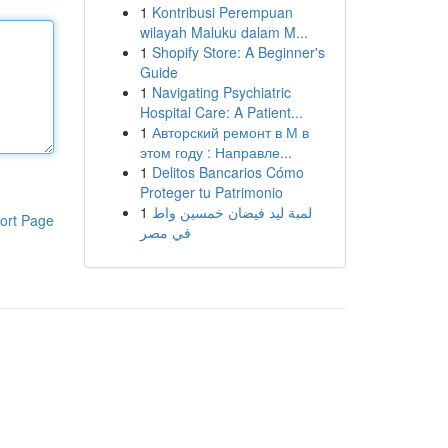
1
Kontribusi Perempuan
wilayah Maluku dalam M...
1
Shopify Store: A Beginner's
Guide
1
Navigating Psychiatric
Hospital Care: A Patient...
1
Авторский ремонт в М в
этом году : Направле...
1
Delitos Bancarios Cómo
Proteger tu Patrimonio
1
لمبة ليد فيضان خمسين واط
ort Page
في مصر