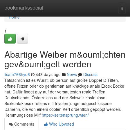
Home
bookmarkssocial
Togg
navi
Home
1
Abartige Weiber m&ouml;chten
gev&ouml;gelt werden
lisam766hyq6
443 days ago
News
Discuss
Tatsächlich ist es Wurst, ob person auf große Doppel-D-Titten,
offene Ritzen oder ob gentleman auf knackige anale Erotik Böcke
hat. Dafür findet guy auf der versautesten reale Treffen
Deutschlands, Österreichs und der Schweiz kostenlose
Sexkontaktesextreffens mit frivolen junge aufgeschlossene
Damenn, die von einem coolen Kerl ordentlich gepoppt werden.
Hemmungslose Milf
https://seitensprung.wien/
Comments
Who Upvoted