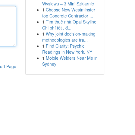
Wysiewu – 3 Mini Szklarnie
1
Choose New Westminster
top Concrete Contractor ...
1
Tìm thuê nhà Opal Skyline:
Chi phí tốt , đ...
1
Why joint decision-making
methodologies are tra...
1
Find Clarity: Psychic
Readings in New York, NY
1
Mobile Welders Near Me in
Sydney
ort Page