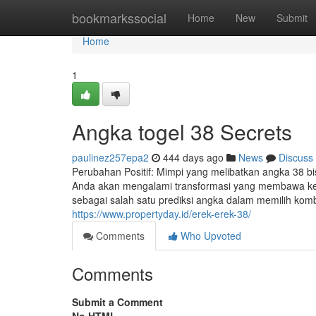
Home
bookmarkssocial
Home
New
Submit
Home
1
Angka togel 38 Secrets
paulinez257epa2
444 days ago
News
Discuss
Perubahan Positif: Mimpi yang melibatkan angka 38 bis
Anda akan mengalami transformasi yang membawa keb
sebagai salah satu prediksi angka dalam memilih kom
https://www.propertyday.id/erek-erek-38/
Comments
Who Upvoted
Comments
Submit a Comment