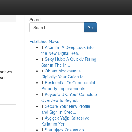
Search
Go
Published News
1
Arcmira: A Deep Look into
the New Digital Rea...
1
Sexy Hubb A Quickly Rising
Star in The In...
1
Obtain Medications
i bahwa
Digitally: Your Guide to...
ysen
1
Residential Or Commercial
Property Improvements...
1
Keysure UK: Your Complete
Overview to Keyhol...
1
Secure Your New Profile
and Sign-in Cred...
1
Ayçiçek Yağı: Kalitesi ve
Kullanım Yeri
1
Startujący Zestaw do