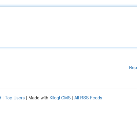
Rep
d
|
Top Users
| Made with
Kliqqi CMS
|
All RSS Feeds