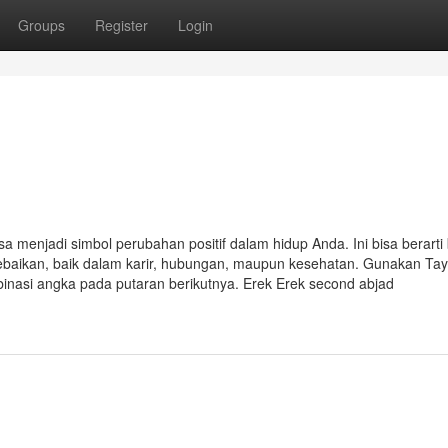
Groups
Register
Login
a menjadi simbol perubahan positif dalam hidup Anda. Ini bisa berart
aikan, baik dalam karir, hubungan, maupun kesehatan. Gunakan Ta
binasi angka pada putaran berikutnya. Erek Erek second abjad