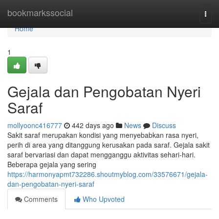
Home
bookmarkssocial
Togg
navi
Home
1
Gejala dan Pengobatan Nyeri
Saraf
mollyoonc416777
442 days ago
News
Discuss
Sakit saraf merupakan kondisi yang menyebabkan rasa nyeri,
perih di area yang ditanggung kerusakan pada saraf. Gejala sakit
saraf bervariasi dan dapat mengganggu aktivitas sehari-hari.
Beberapa gejala yang sering
https://harmonyapmt732286.shoutmyblog.com/33576671/gejala-
dan-pengobatan-nyeri-saraf
Comments
Who Upvoted