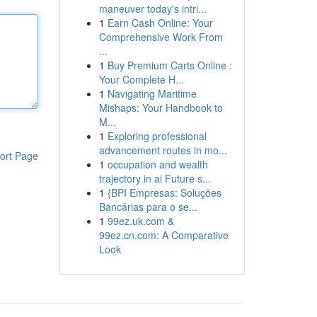
maneuver today's intri...
1
Earn Cash Online: Your
Comprehensive Work From
...
1
Buy Premium Carts Online :
Your Complete H...
1
Navigating Maritime
Mishaps: Your Handbook to
M...
1
Exploring professional
advancement routes in mo...
ort Page
1
occupation and wealth
trajectory in ai Future s...
1
{BPI Empresas: Soluções
Bancárias para o se...
1
99ez.uk.com &
99ez.cn.com: A Comparative
Look