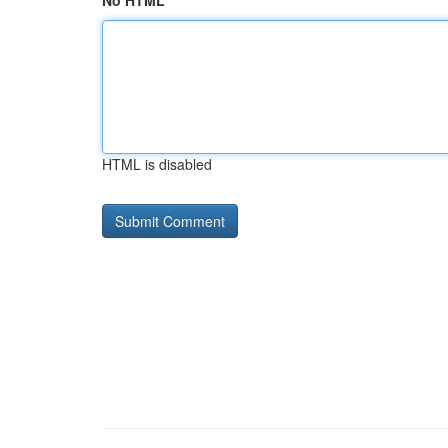
No HTML
HTML is disabled