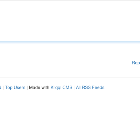
Rep
d
|
Top Users
| Made with
Kliqqi CMS
|
All RSS Feeds