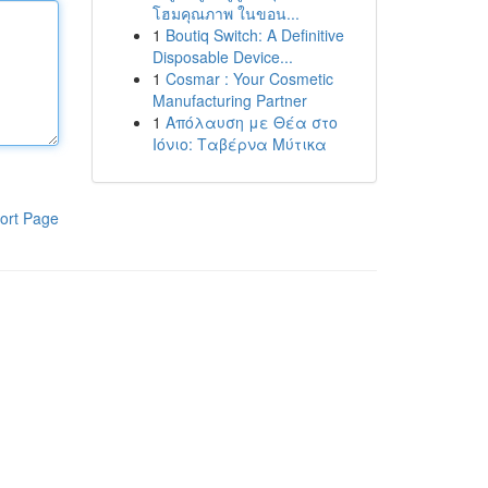
โฮมคุณภาพ ในขอน...
1
Boutiq Switch: A Definitive
Disposable Device...
1
Cosmar : Your Cosmetic
Manufacturing Partner
1
Απόλαυση με Θέα στο
Ιόνιο: Ταβέρνα Μύτικα
ort Page