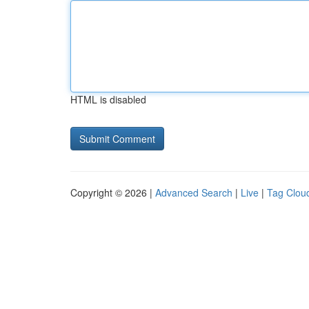
HTML is disabled
Copyright © 2026 |
Advanced Search
|
Live
|
Tag Clou