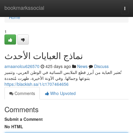
Home
bookmarkssocial
Togg
navi
Home
1
نماذج العبايات الأحدث
amaanolcu626570
425 days ago
News
Discuss
تُعتبر العباية من أبرز قطع الملابس النسائية في الوطن العربي، وتتميز
بتنوعها وجمالها. وفي الآونة الأخيرة، ظهرت مُتجددة
https://blackish.sa/1/c1707464656
Comments
Who Upvoted
Comments
Submit a Comment
No HTML