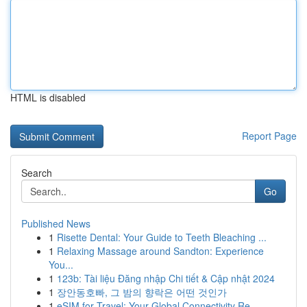
HTML is disabled
Report Page
Search
Go
Published News
1
Risette Dental: Your Guide to Teeth Bleaching ...
1
Relaxing Massage around Sandton: Experience
You...
1
123b: Tài liệu Đăng nhập Chi tiết & Cập nhật 2024
1
장안동호빠, 그 밤의 향락은 어떤 것인가
1
eSIM for Travel: Your Global Connectivity Re...