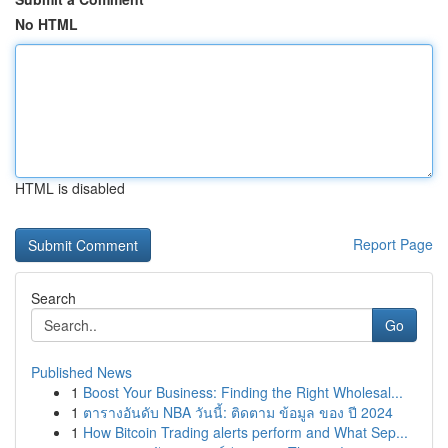
No HTML
HTML is disabled
Report Page
Search
Go
Published News
1
Boost Your Business: Finding the Right Wholesal...
1
ตารางอันดับ NBA วันนี้: ติดตาม ข้อมูล ของ ปี 2024
1
How Bitcoin Trading alerts perform and What Sep...