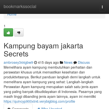
Home
bookmarkssocial
Togg
navi
Home
1
Kampung bayam jakarta
Secrets
ambrosey344gbw9
415 days ago
News
Discuss
Memelihara ayam kampung membutuhkan perhatian dan
perawatan khusus untuk memastikan kesehatan dan
produktivitasnya. Berikut panduan langkah demi langkah untuk
memelihara ayam kampung yang sehat: Langkah-langkah
Perawatan Ayam kampung merupakan salah satu jenis ayam
yang paling banyak dibudidayakan di Indonesia. Pasarnya yang
masih tinggi dibanding jenis ayam lainnya, ayam ini memiliki
https://quincyp900xtn6.verybigblog.com/profile
Comments
Who Upvoted